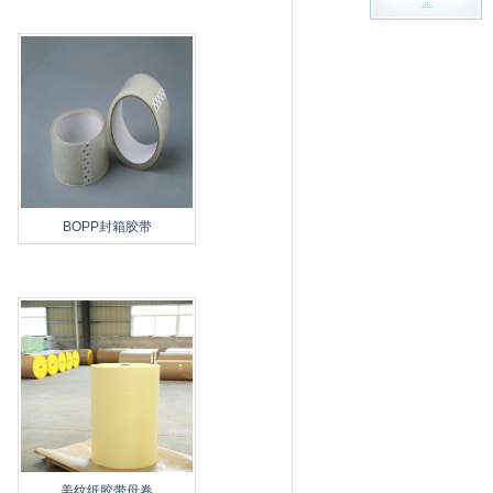
BOPP封箱胶带
美纹纸胶带母卷