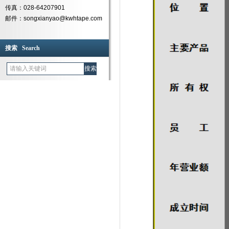
传真：028-64207901
邮件：songxianyao@kwhtape.com
搜索 Search